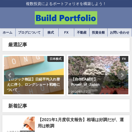
複数投資によるポートフォリオを構築しよう！
ホーム
ブログについて
株式
FX
不動産
投資全般
お問い合わせ
厳選記事
日本株式
FX
ジック検証】日経平均入れ替
【自作EA紹介】
【FX
伴う、ロングショート戦略に
Power_of_Japan
ーの利
て
て
2020年5月2日
2年8月27日
2021年
新着記事
【2021年1月度収支報告】相場は好調だが、運
用は軟調