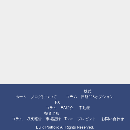
株式
ホーム
ブログについて
コラム
日経225オプション
FX
コラム
EA紹介
不動産
投資全般
コラム
収支報告
市場記録
Tools
プレゼント
お問い合わせ
Build Portfolio All Rights Reserved.