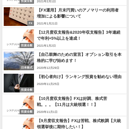
投資全般
2021年2月1日
【FX運用】月末円買いのアノマリーの利用者
増加による影響について
FX
2021年1月21日
【12月度収支報告&2020年収支報告】3年連続
で年利+5%以上を達成！
投資全般
2021年1月2日
【自己鼓舞のための宣言】オプション取引を本
格的に学び始めます！
日本株式
2020年12月29日
【初心者向け】ランキング投資を勧めない理由
2020年11月25日
投資全般
【10月度収支報告】FXは好調、株式苦
戦。。。【11月は大統領選！！】
投資全般
2020年11月1日
【9月度収支報告】FXは苦戦、株式軟調【大統
領選挙後に期待したい！】