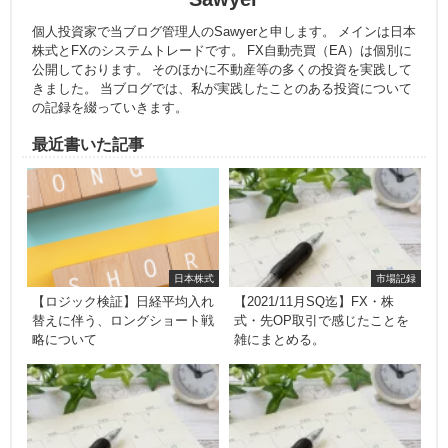
個人投資家で当ブログ管理人のSawyerと申します。 メインは日本
株式とFXのシステムトレードです。 FX自動売買（EA）は個別に
公開しております。 そのほかに不動産等の多くの投資を実践して
きました。 当ブログでは、私が実践したことのある投資について
の記録を綴っていきます。
最近書いた記事
日本株式
市場記録
【ロジック検証】日経平均入れ
【2021/11月SQ迄】FX・株
替えに伴う、ロングショート戦
式・先OP取引で感じたことを
略について
雑にまとめる。