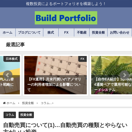
複数投資によるポートフォリオを構築しよう！
ホーム
ブログについて
株式
FX
不動産
投資全般
お問い合わせ
厳選記事
FX
FX
【FX運用】月末円買いのアノマリ
【自作EA紹介】Sproutのご紹介…
ーの利用者増加による影響につい
4通貨ペアで運用可能な順張りトレ
て
ードシステム
2021年1月21日
2020年7月3日
ホーム
投資全般
コラム
自動売買について(1)…自動売買の種類とやらない方がい
コラム
投資全般
自動売買について(1)…自動売買の種類とやらない