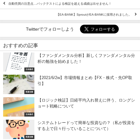
自動売買の注意点…バックテストによる検証を超える成績は出せません！
【EA-BANK】SproutがEA-BANKに採用されました。
Twitterでフォローしよう
おすすめの記事
【ファンダメンタル分析】新しくファンダメンタル分
析の勉強を始めました！
日本株式
【2021/6/2w】市場情報まとめ【FX・株式・先OP取
引】
投資全般
【ロジック検証】日経平均入れ替えに伴う、ロングシ
ョート戦略について
日本株式
システムトレードって簡単な投資なの？（私が投資を
する上で日々行っていることについて）
投資全般