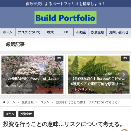
複数投資によるポートフォリオを構築しよう！
ホーム
ブログについて
株式
FX
不動産
投資全般
お問い合わせ
厳選記事
FX
FX
【自作EA紹介】Power_of_Japan
【自作EA紹介】Sproutのご紹介…
4通貨ペアで運用可能な順張りトレ
2020年5月2日
ードシステム
2020年7月3日
ホーム
投資全般
コラム
投資を行うことの意味…リスクについて考える。
コラム
投資全般
投資を行うことの意味…リスクについて考える。